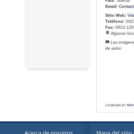
País:
Suecia
Email:
Contact
Sitio Web:
Vis
Teléfono:
092
Fax:
0922-120
Algunas loc
Las imágene
de autor.
Localizado en:
Norr
Acerca de nosotros
Mapa del sitio