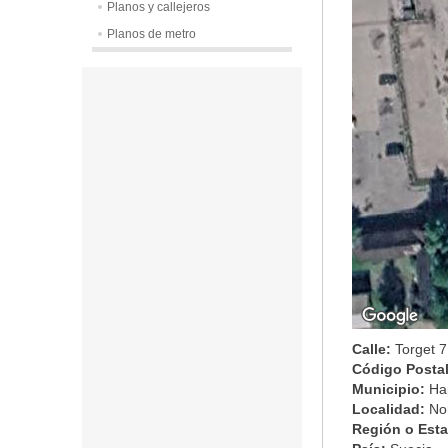
Planos y callejeros
Planos de metro
Calle:
Torget 7
Código Posta
Municipio:
Ha
Localidad:
No
Región o Est