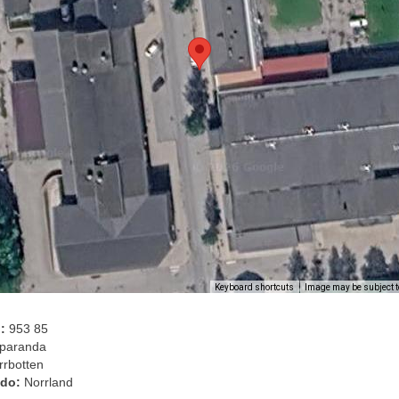
Image may be subject t
Keyboard shortcuts
l:
953 85
paranda
rrbotten
ado:
Norrland