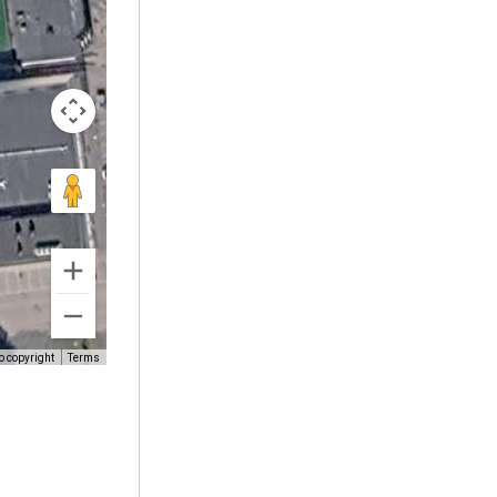
o copyright
Terms