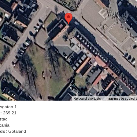
Image may be subject t
Keyboard shortcuts
sgatan 1
l:
269 21
stad
cania
ado:
Gotaland