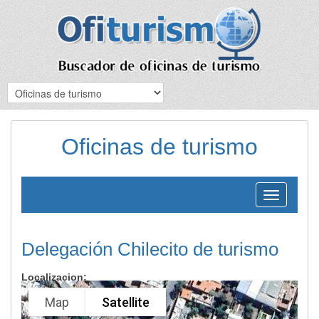
Oficinas de turismo
Toggle
navigation
Delegación Chilecito de turismo
Localizacion:
Map
Satellite