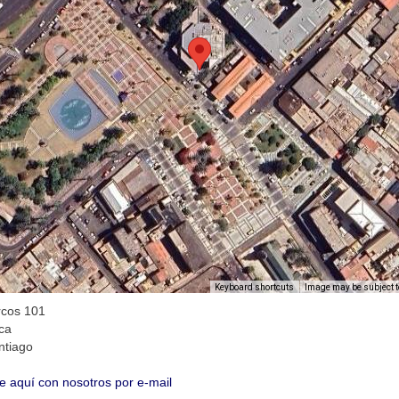
Image may be subject t
Keyboard shortcuts
cos 101
ica
ntiago
e aquí con nosotros por e-mail