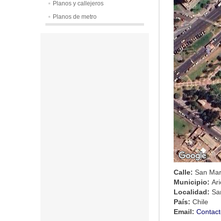
Planos y callejeros
Planos de metro
Calle:
San Mar
Municipio:
Ar
Localidad:
Sa
País:
Chile
Email:
Contact