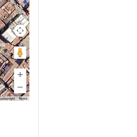
o copyright
Terms